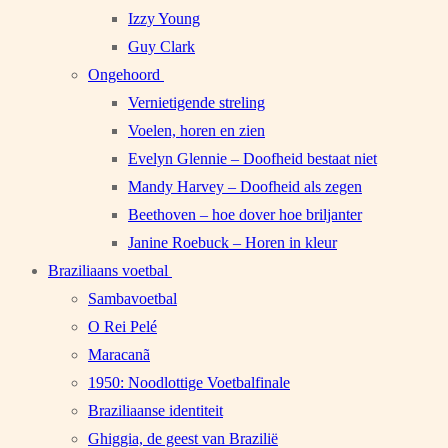
Izzy Young
Guy Clark
Ongehoord
Vernietigende streling
Voelen, horen en zien
Evelyn Glennie – Doofheid bestaat niet
Mandy Harvey – Doofheid als zegen
Beethoven – hoe dover hoe briljanter
Janine Roebuck – Horen in kleur
Braziliaans voetbal
Sambavoetbal
O Rei Pelé
Maracanã
1950: Noodlottige Voetbalfinale
Braziliaanse identiteit
Ghiggia, de geest van Brazilië