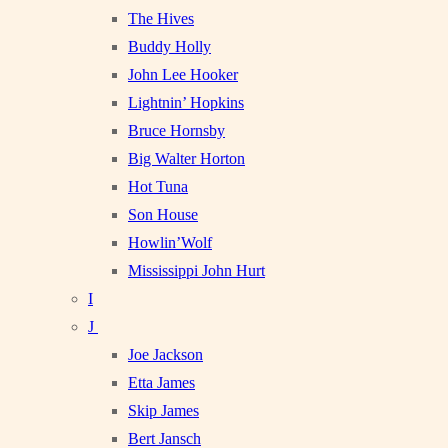
The Hives
Buddy Holly
John Lee Hooker
Lightnin’ Hopkins
Bruce Hornsby
Big Walter Horton
Hot Tuna
Son House
Howlin’Wolf
Mississippi John Hurt
I
J
Joe Jackson
Etta James
Skip James
Bert Jansch