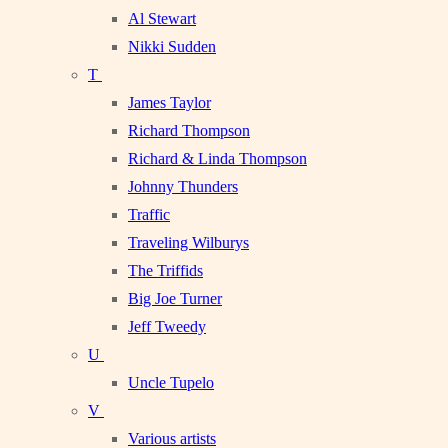
Al Stewart
Nikki Sudden
T
James Taylor
Richard Thompson
Richard & Linda Thompson
Johnny Thunders
Traffic
Traveling Wilburys
The Triffids
Big Joe Turner
Jeff Tweedy
U
Uncle Tupelo
V
Various artists