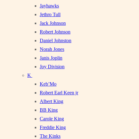
Jayhawks
Jethro Tull
Jack Johnson
Robert Johnson
Daniel Johnston
Norah Jones
Janis Joplin
Joy Division
K
Keb’Mo
Robert Earl Keen jr
Albert King
BB King
Carole King
Freddie King
The Kinks