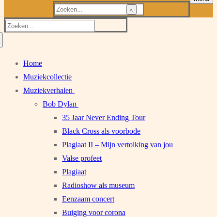
Zoeken
naar:
Zoeken
naar:
Home
Muziekcollectie
Muziekverhalen
Bob Dylan
35 Jaar Never Ending Tour
Black Cross als voorbode
Plagiaat II – Mijn vertolking van jou
Valse profeet
Plagiaat
Radioshow als museum
Eenzaam concert
Buiging voor corona