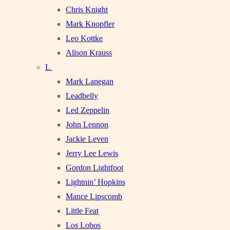
Chris Knight
Mark Knopfler
Leo Kottke
Alison Krauss
L
Mark Lanegan
Leadbelly
Led Zeppelin
John Lennon
Jackie Leven
Jerry Lee Lewis
Gordon Lightfoot
Lightnin’ Hopkins
Mance Lipscomb
Little Feat
Los Lobos