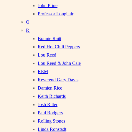
John Prine
Professor Longhair
Q
R
Bonnie Raitt
Red Hot Chili Peppers
Lou Reed
Lou Reed & John Cale
REM
Reverend Gary Davis
Damien Rice
Keith Richards
Josh Ritter
Paul Rodgers
Rolling Stones
Linda Ronstadt