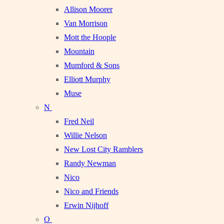
Allison Moorer
Van Morrison
Mott the Hoople
Mountain
Mumford & Sons
Elliott Murphy
Muse
N
Fred Neil
Willie Nelson
New Lost City Ramblers
Randy Newman
Nico
Nico and Friends
Erwin Nijhoff
O