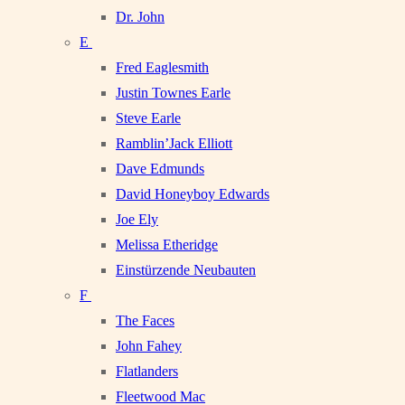
Dr. John
E
Fred Eaglesmith
Justin Townes Earle
Steve Earle
Ramblin’Jack Elliott
Dave Edmunds
David Honeyboy Edwards
Joe Ely
Melissa Etheridge
Einstürzende Neubauten
F
The Faces
John Fahey
Flatlanders
Fleetwood Mac