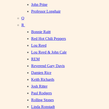
John Prine
Professor Longhair
Q
R
Bonnie Raitt
Red Hot Chili Peppers
Lou Reed
Lou Reed & John Cale
REM
Reverend Gary Davis
Damien Rice
Keith Richards
Josh Ritter
Paul Rodgers
Rolling Stones
Linda Ronstadt