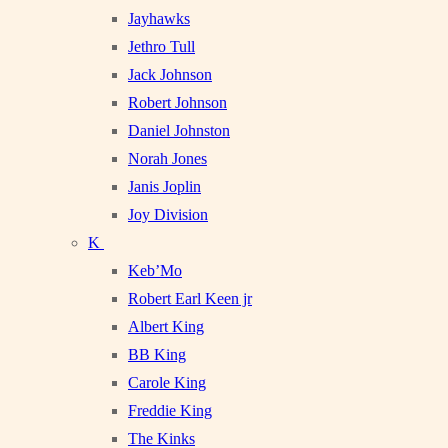
Jayhawks
Jethro Tull
Jack Johnson
Robert Johnson
Daniel Johnston
Norah Jones
Janis Joplin
Joy Division
K
Keb’Mo
Robert Earl Keen jr
Albert King
BB King
Carole King
Freddie King
The Kinks