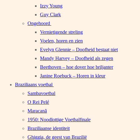
Izzy Young
Guy Clark
Ongehoord
Vernietigende streling
Voelen, horen en zien
Evelyn Glennie – Doofheid bestaat niet
Mandy Harvey – Doofheid als zegen
Beethoven – hoe dover hoe briljanter
Janine Roebuck – Horen in kleur
Braziliaans voetbal
Sambavoetbal
O Rei Pelé
Maracanã
1950: Noodlottige Voetbalfinale
Braziliaanse identiteit
Ghiggia, de geest van Brazilië