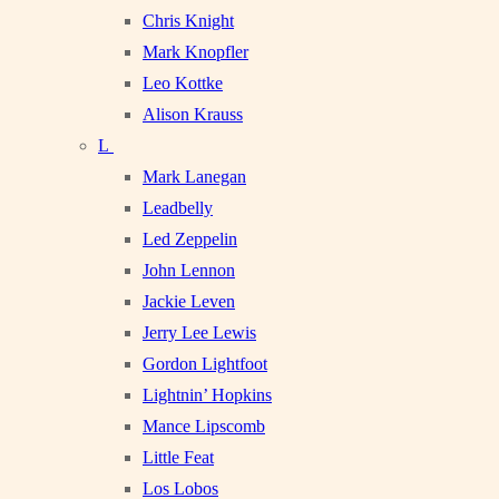
Chris Knight
Mark Knopfler
Leo Kottke
Alison Krauss
L
Mark Lanegan
Leadbelly
Led Zeppelin
John Lennon
Jackie Leven
Jerry Lee Lewis
Gordon Lightfoot
Lightnin’ Hopkins
Mance Lipscomb
Little Feat
Los Lobos