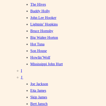
The Hives
Buddy Holly
John Lee Hooker
Lightnin’ Hopkins
Bruce Hornsby
Big Walter Horton
Hot Tuna
Son House
Howlin’Wolf
Mississippi John Hurt
I
J
Joe Jackson
Etta James
Skip James
Bert Jansch