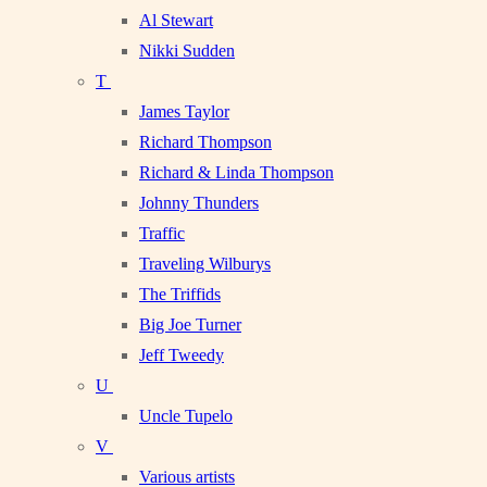
Al Stewart
Nikki Sudden
T
James Taylor
Richard Thompson
Richard & Linda Thompson
Johnny Thunders
Traffic
Traveling Wilburys
The Triffids
Big Joe Turner
Jeff Tweedy
U
Uncle Tupelo
V
Various artists