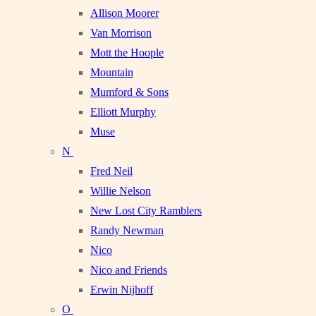
Allison Moorer
Van Morrison
Mott the Hoople
Mountain
Mumford & Sons
Elliott Murphy
Muse
N
Fred Neil
Willie Nelson
New Lost City Ramblers
Randy Newman
Nico
Nico and Friends
Erwin Nijhoff
O