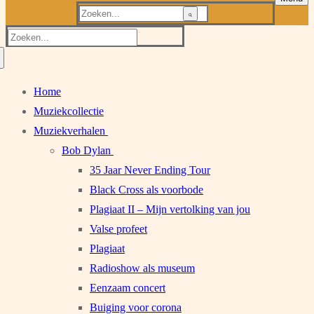
Zoeken
naar:
Zoeken
naar:
Home
Muziekcollectie
Muziekverhalen
Bob Dylan
35 Jaar Never Ending Tour
Black Cross als voorbode
Plagiaat II – Mijn vertolking van jou
Valse profeet
Plagiaat
Radioshow als museum
Eenzaam concert
Buiging voor corona