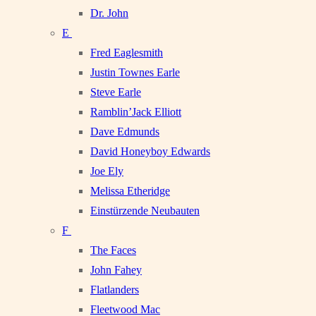
Dr. John
E
Fred Eaglesmith
Justin Townes Earle
Steve Earle
Ramblin’Jack Elliott
Dave Edmunds
David Honeyboy Edwards
Joe Ely
Melissa Etheridge
Einstürzende Neubauten
F
The Faces
John Fahey
Flatlanders
Fleetwood Mac