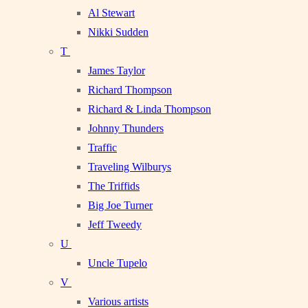
Al Stewart
Nikki Sudden
T
James Taylor
Richard Thompson
Richard & Linda Thompson
Johnny Thunders
Traffic
Traveling Wilburys
The Triffids
Big Joe Turner
Jeff Tweedy
U
Uncle Tupelo
V
Various artists