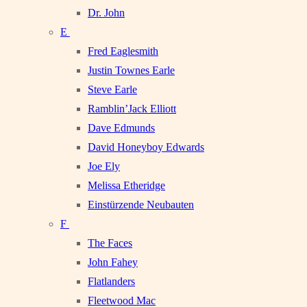
Dr. John
E
Fred Eaglesmith
Justin Townes Earle
Steve Earle
Ramblin’Jack Elliott
Dave Edmunds
David Honeyboy Edwards
Joe Ely
Melissa Etheridge
Einstürzende Neubauten
F
The Faces
John Fahey
Flatlanders
Fleetwood Mac