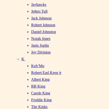
Jayhawks
Jethro Tull
Jack Johnson
Robert Johnson
Daniel Johnston
Norah Jones
Janis Joplin
Joy Division
K
Keb’Mo
Robert Earl Keen jr
Albert King
BB King
Carole King
Freddie King
The Kinks