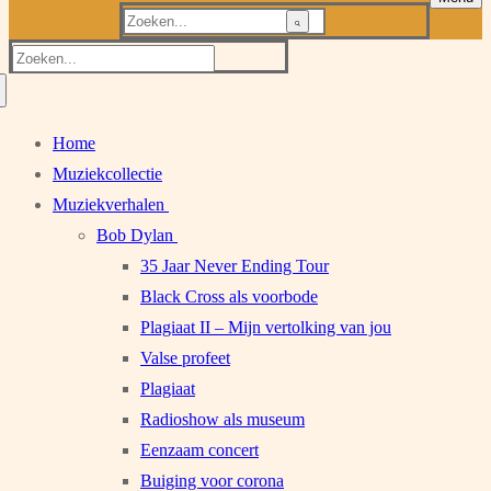
Zoeken
naar:
Zoeken
naar:
Home
Muziekcollectie
Muziekverhalen
Bob Dylan
35 Jaar Never Ending Tour
Black Cross als voorbode
Plagiaat II – Mijn vertolking van jou
Valse profeet
Plagiaat
Radioshow als museum
Eenzaam concert
Buiging voor corona