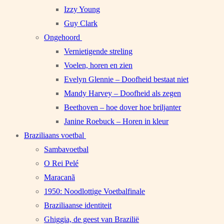
Izzy Young
Guy Clark
Ongehoord
Vernietigende streling
Voelen, horen en zien
Evelyn Glennie – Doofheid bestaat niet
Mandy Harvey – Doofheid als zegen
Beethoven – hoe dover hoe briljanter
Janine Roebuck – Horen in kleur
Braziliaans voetbal
Sambavoetbal
O Rei Pelé
Maracanã
1950: Noodlottige Voetbalfinale
Braziliaanse identiteit
Ghiggia, de geest van Brazilië