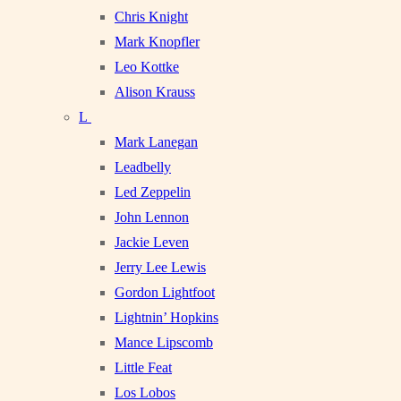
Chris Knight
Mark Knopfler
Leo Kottke
Alison Krauss
L
Mark Lanegan
Leadbelly
Led Zeppelin
John Lennon
Jackie Leven
Jerry Lee Lewis
Gordon Lightfoot
Lightnin’ Hopkins
Mance Lipscomb
Little Feat
Los Lobos