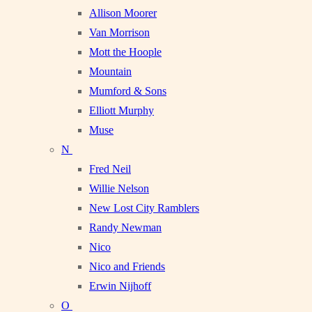
Allison Moorer
Van Morrison
Mott the Hoople
Mountain
Mumford & Sons
Elliott Murphy
Muse
N
Fred Neil
Willie Nelson
New Lost City Ramblers
Randy Newman
Nico
Nico and Friends
Erwin Nijhoff
O