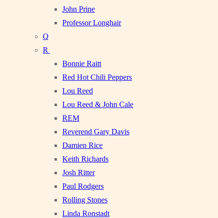
John Prine
Professor Longhair
Q
R
Bonnie Raitt
Red Hot Chili Peppers
Lou Reed
Lou Reed & John Cale
REM
Reverend Gary Davis
Damien Rice
Keith Richards
Josh Ritter
Paul Rodgers
Rolling Stones
Linda Ronstadt