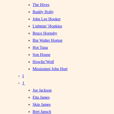
The Hives
Buddy Holly
John Lee Hooker
Lightnin’ Hopkins
Bruce Hornsby
Big Walter Horton
Hot Tuna
Son House
Howlin’Wolf
Mississippi John Hurt
I
J
Joe Jackson
Etta James
Skip James
Bert Jansch