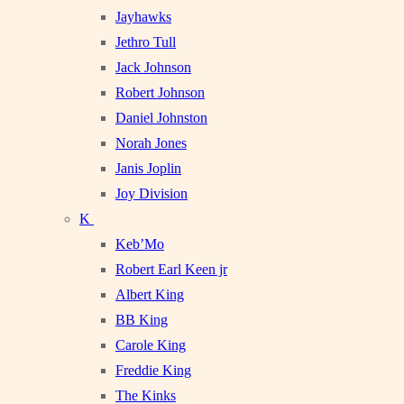
Jayhawks
Jethro Tull
Jack Johnson
Robert Johnson
Daniel Johnston
Norah Jones
Janis Joplin
Joy Division
K
Keb’Mo
Robert Earl Keen jr
Albert King
BB King
Carole King
Freddie King
The Kinks