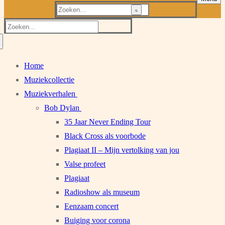
Zoeken
naar:
Zoeken
naar:
Home
Muziekcollectie
Muziekverhalen
Bob Dylan
35 Jaar Never Ending Tour
Black Cross als voorbode
Plagiaat II – Mijn vertolking van jou
Valse profeet
Plagiaat
Radioshow als museum
Eenzaam concert
Buiging voor corona