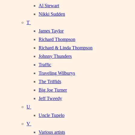
Al Stewart
Nikki Sudden
T
James Taylor
Richard Thompson
Richard & Linda Thompson
Johnny Thunders
Traffic
Traveling Wilburys
The Triffids
Big Joe Turner
Jeff Tweedy
U
Uncle Tupelo
V
Various artists