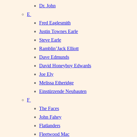
Dr. John
E
Fred Eaglesmith
Justin Townes Earle
Steve Earle
Ramblin’Jack Elliott
Dave Edmunds
David Honeyboy Edwards
Joe Ely
Melissa Etheridge
Einstürzende Neubauten
F
The Faces
John Fahey
Flatlanders
Fleetwood Mac