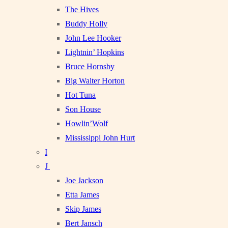
The Hives
Buddy Holly
John Lee Hooker
Lightnin’ Hopkins
Bruce Hornsby
Big Walter Horton
Hot Tuna
Son House
Howlin’Wolf
Mississippi John Hurt
I
J
Joe Jackson
Etta James
Skip James
Bert Jansch