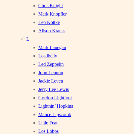
Chris Knight
Mark Knopfler
Leo Kottke
Alison Krauss
L
Mark Lanegan
Leadbelly
Led Zeppelin
John Lennon
Jackie Leven
Jerry Lee Lewis
Gordon Lightfoot
Lightnin’ Hopkins
Mance Lipscomb
Little Feat
Los Lobos