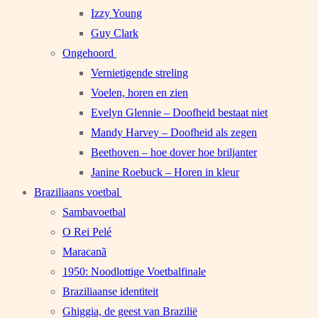
Izzy Young
Guy Clark
Ongehoord
Vernietigende streling
Voelen, horen en zien
Evelyn Glennie – Doofheid bestaat niet
Mandy Harvey – Doofheid als zegen
Beethoven – hoe dover hoe briljanter
Janine Roebuck – Horen in kleur
Braziliaans voetbal
Sambavoetbal
O Rei Pelé
Maracanã
1950: Noodlottige Voetbalfinale
Braziliaanse identiteit
Ghiggia, de geest van Brazilië