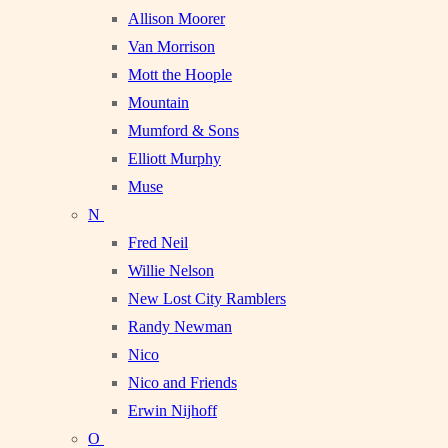
Allison Moorer
Van Morrison
Mott the Hoople
Mountain
Mumford & Sons
Elliott Murphy
Muse
N
Fred Neil
Willie Nelson
New Lost City Ramblers
Randy Newman
Nico
Nico and Friends
Erwin Nijhoff
O