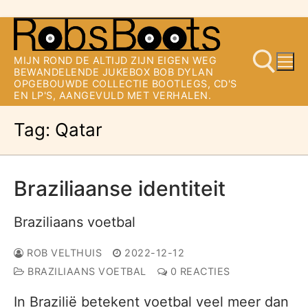
Ga
naar
MIJN ROND DE ALTIJD ZIJN EIGEN WEG
de
BEWANDELENDE JUKEBOX BOB DYLAN
OPGEBOUWDE COLLECTIE BOOTLEGS, CD'S
inhoud
EN LP'S, AANGEVULD MET VERHALEN.
Tag:
Qatar
Zoeken naar:
Braziliaanse identiteit
Braziliaans voetbal
ROB VELTHUIS
2022-12-12
BRAZILIAANS VOETBAL
0 REACTIES
In Brazilië betekent voetbal veel meer dan