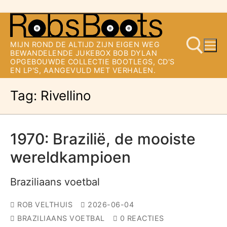
Ga
naar
MIJN ROND DE ALTIJD ZIJN EIGEN WEG
de
BEWANDELENDE JUKEBOX BOB DYLAN
OPGEBOUWDE COLLECTIE BOOTLEGS, CD'S
inhoud
EN LP'S, AANGEVULD MET VERHALEN.
Tag:
Rivellino
Zoeken naar:
1970: Brazilië, de mooiste
wereldkampioen
Braziliaans voetbal
ROB VELTHUIS
2026-06-04
BRAZILIAANS VOETBAL
0 REACTIES