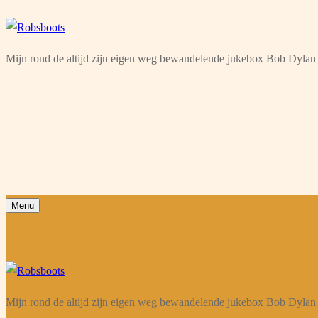
Ga
Menu
Sluiten
naar
Mijn rond de altijd zijn eigen weg bewandelende jukebox Bob Dylan 
de
inhoud
Menu
Mijn rond de altijd zijn eigen weg bewandelende jukebox Bob Dylan 