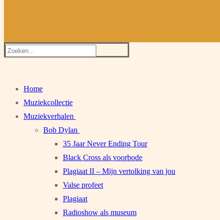
Zoeken
naar:
Home
Muziekcollectie
Muziekverhalen
Bob Dylan
35 Jaar Never Ending Tour
Black Cross als voorbode
Plagiaat II – Mijn vertolking van jou
Valse profeet
Plagiaat
Radioshow als museum