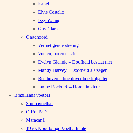
Isabel
Elvis Costello
Izzy Young
Guy Clark
Ongehoord
Vernietigende streling
Voelen, horen en zien
Evelyn Glennie – Doofheid bestaat niet
Mandy Harvey – Doofheid als zegen
Beethoven – hoe dover hoe briljanter
Janine Roebuck – Horen in kleur
Braziliaans voetbal
Sambavoetbal
O Rei Pelé
Maracanã
1950: Noodlottige Voetbalfinale