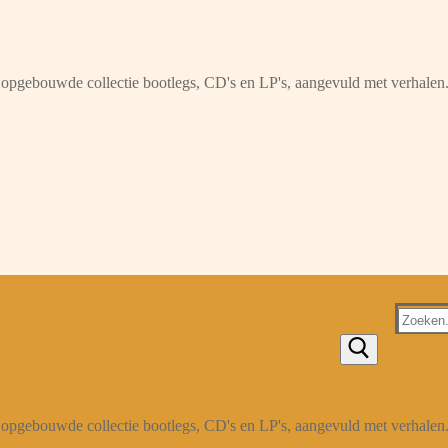
opgebouwde collectie bootlegs, CD's en LP's, aangevuld met verhalen
Zoeken
naar:
opgebouwde collectie bootlegs, CD's en LP's, aangevuld met verhalen