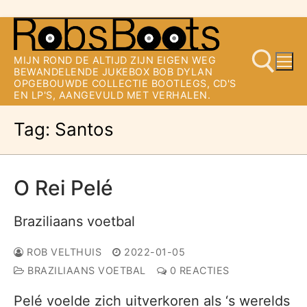
Ga
naar
MIJN ROND DE ALTIJD ZIJN EIGEN WEG
de
BEWANDELENDE JUKEBOX BOB DYLAN
OPGEBOUWDE COLLECTIE BOOTLEGS, CD'S
inhoud
EN LP'S, AANGEVULD MET VERHALEN.
Tag:
Santos
Zoeken naar:
O Rei Pelé
Braziliaans voetbal
ROB VELTHUIS
2022-01-05
BRAZILIAANS VOETBAL
0 REACTIES
Pelé voelde zich uitverkoren als ‘s werelds