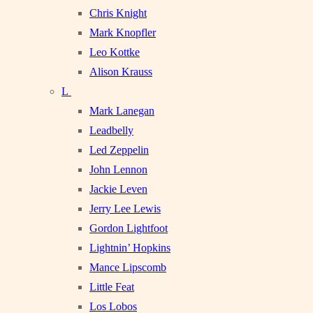
Chris Knight
Mark Knopfler
Leo Kottke
Alison Krauss
L
Mark Lanegan
Leadbelly
Led Zeppelin
John Lennon
Jackie Leven
Jerry Lee Lewis
Gordon Lightfoot
Lightnin’ Hopkins
Mance Lipscomb
Little Feat
Los Lobos