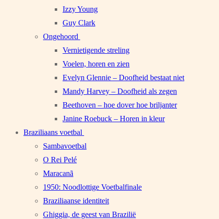
Izzy Young
Guy Clark
Ongehoord
Vernietigende streling
Voelen, horen en zien
Evelyn Glennie – Doofheid bestaat niet
Mandy Harvey – Doofheid als zegen
Beethoven – hoe dover hoe briljanter
Janine Roebuck – Horen in kleur
Braziliaans voetbal
Sambavoetbal
O Rei Pelé
Maracanã
1950: Noodlottige Voetbalfinale
Braziliaanse identiteit
Ghiggia, de geest van Brazilië