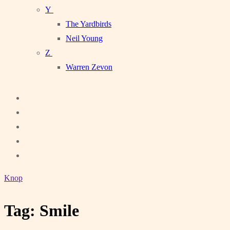
Y
The Yardbirds
Neil Young
Z
Warren Zevon
Knop
Tag:
Smile