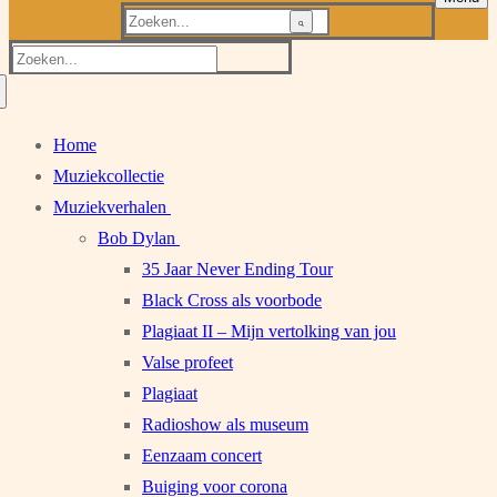
Zoeken
naar:
Zoeken
naar:
Home
Muziekcollectie
Muziekverhalen
Bob Dylan
35 Jaar Never Ending Tour
Black Cross als voorbode
Plagiaat II – Mijn vertolking van jou
Valse profeet
Plagiaat
Radioshow als museum
Eenzaam concert
Buiging voor corona