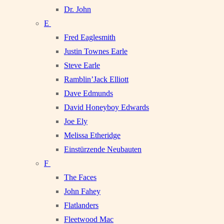
Dr. John
E
Fred Eaglesmith
Justin Townes Earle
Steve Earle
Ramblin’Jack Elliott
Dave Edmunds
David Honeyboy Edwards
Joe Ely
Melissa Etheridge
Einstürzende Neubauten
F
The Faces
John Fahey
Flatlanders
Fleetwood Mac