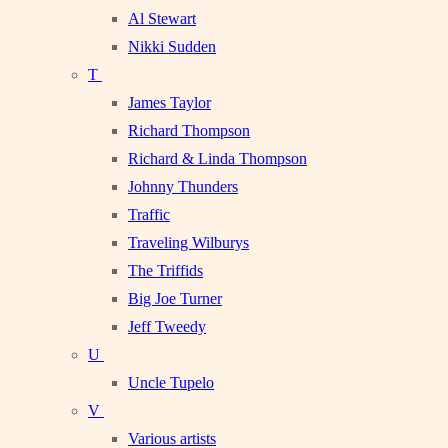
Al Stewart
Nikki Sudden
T
James Taylor
Richard Thompson
Richard & Linda Thompson
Johnny Thunders
Traffic
Traveling Wilburys
The Triffids
Big Joe Turner
Jeff Tweedy
U
Uncle Tupelo
V
Various artists