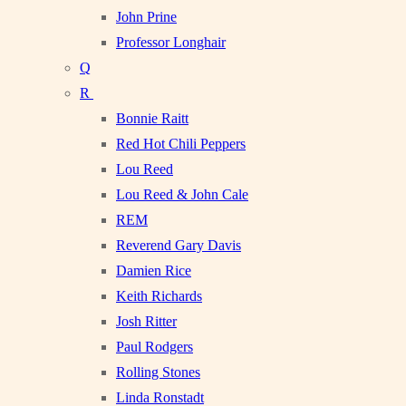
John Prine
Professor Longhair
Q
R
Bonnie Raitt
Red Hot Chili Peppers
Lou Reed
Lou Reed & John Cale
REM
Reverend Gary Davis
Damien Rice
Keith Richards
Josh Ritter
Paul Rodgers
Rolling Stones
Linda Ronstadt