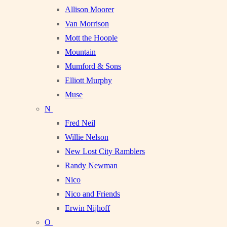
Allison Moorer
Van Morrison
Mott the Hoople
Mountain
Mumford & Sons
Elliott Murphy
Muse
N
Fred Neil
Willie Nelson
New Lost City Ramblers
Randy Newman
Nico
Nico and Friends
Erwin Nijhoff
O