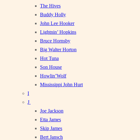
The Hives
Buddy Holly
John Lee Hooker
Lightnin’ Hopkins
Bruce Hornsby
Big Walter Horton
Hot Tuna
Son House
Howlin’Wolf
Mississippi John Hurt
I
J
Joe Jackson
Etta James
Skip James
Bert Jansch