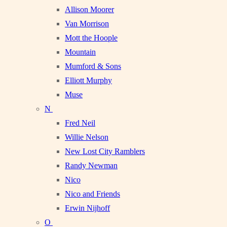
Allison Moorer
Van Morrison
Mott the Hoople
Mountain
Mumford & Sons
Elliott Murphy
Muse
N
Fred Neil
Willie Nelson
New Lost City Ramblers
Randy Newman
Nico
Nico and Friends
Erwin Nijhoff
O