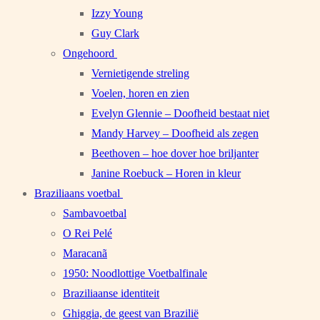
Izzy Young
Guy Clark
Ongehoord
Vernietigende streling
Voelen, horen en zien
Evelyn Glennie – Doofheid bestaat niet
Mandy Harvey – Doofheid als zegen
Beethoven – hoe dover hoe briljanter
Janine Roebuck – Horen in kleur
Braziliaans voetbal
Sambavoetbal
O Rei Pelé
Maracanã
1950: Noodlottige Voetbalfinale
Braziliaanse identiteit
Ghiggia, de geest van Brazilië