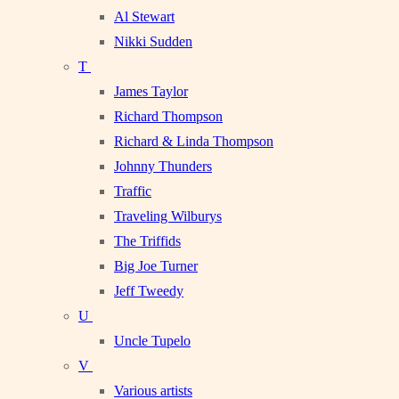
Al Stewart
Nikki Sudden
T
James Taylor
Richard Thompson
Richard & Linda Thompson
Johnny Thunders
Traffic
Traveling Wilburys
The Triffids
Big Joe Turner
Jeff Tweedy
U
Uncle Tupelo
V
Various artists