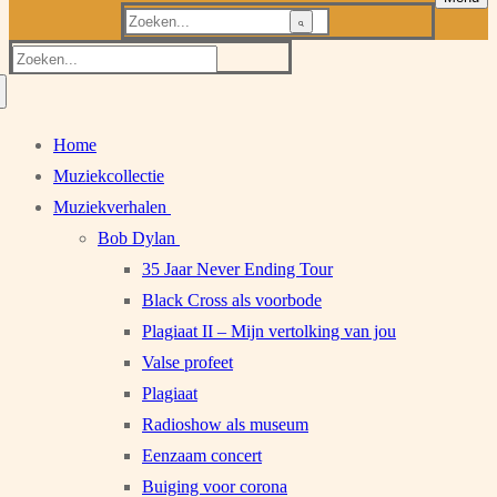
Zoeken
naar:
Zoeken
naar:
Home
Muziekcollectie
Muziekverhalen
Bob Dylan
35 Jaar Never Ending Tour
Black Cross als voorbode
Plagiaat II – Mijn vertolking van jou
Valse profeet
Plagiaat
Radioshow als museum
Eenzaam concert
Buiging voor corona