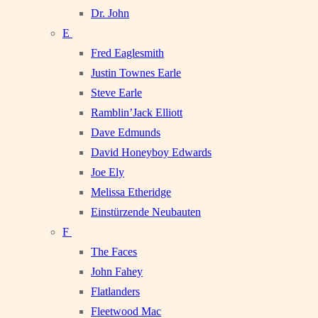
Dr. John
E
Fred Eaglesmith
Justin Townes Earle
Steve Earle
Ramblin’Jack Elliott
Dave Edmunds
David Honeyboy Edwards
Joe Ely
Melissa Etheridge
Einstürzende Neubauten
F
The Faces
John Fahey
Flatlanders
Fleetwood Mac