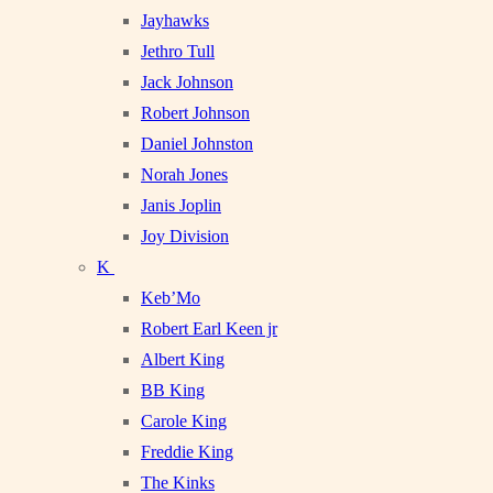
Jayhawks
Jethro Tull
Jack Johnson
Robert Johnson
Daniel Johnston
Norah Jones
Janis Joplin
Joy Division
K
Keb’Mo
Robert Earl Keen jr
Albert King
BB King
Carole King
Freddie King
The Kinks