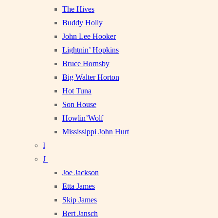
The Hives
Buddy Holly
John Lee Hooker
Lightnin’ Hopkins
Bruce Hornsby
Big Walter Horton
Hot Tuna
Son House
Howlin’Wolf
Mississippi John Hurt
I
J
Joe Jackson
Etta James
Skip James
Bert Jansch