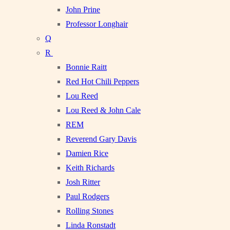
John Prine
Professor Longhair
Q
R
Bonnie Raitt
Red Hot Chili Peppers
Lou Reed
Lou Reed & John Cale
REM
Reverend Gary Davis
Damien Rice
Keith Richards
Josh Ritter
Paul Rodgers
Rolling Stones
Linda Ronstadt