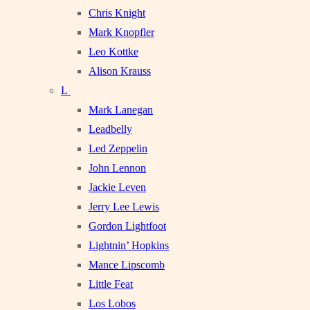
Chris Knight
Mark Knopfler
Leo Kottke
Alison Krauss
L
Mark Lanegan
Leadbelly
Led Zeppelin
John Lennon
Jackie Leven
Jerry Lee Lewis
Gordon Lightfoot
Lightnin’ Hopkins
Mance Lipscomb
Little Feat
Los Lobos