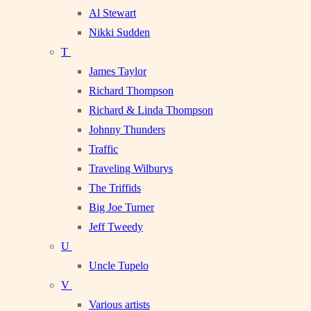
Al Stewart
Nikki Sudden
T
James Taylor
Richard Thompson
Richard & Linda Thompson
Johnny Thunders
Traffic
Traveling Wilburys
The Triffids
Big Joe Turner
Jeff Tweedy
U
Uncle Tupelo
V
Various artists