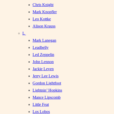
Chris Knight
Mark Knopfler
Leo Kottke
Alison Krauss
L
Mark Lanegan
Leadbelly
Led Zeppelin
John Lennon
Jackie Leven
Jerry Lee Lewis
Gordon Lightfoot
Lightnin’ Hopkins
Mance Lipscomb
Little Feat
Los Lobos