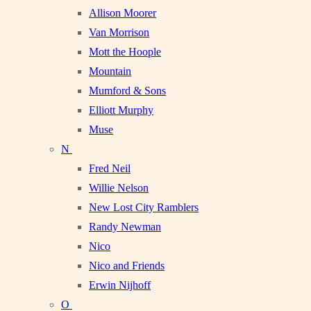
Allison Moorer
Van Morrison
Mott the Hoople
Mountain
Mumford & Sons
Elliott Murphy
Muse
N
Fred Neil
Willie Nelson
New Lost City Ramblers
Randy Newman
Nico
Nico and Friends
Erwin Nijhoff
O