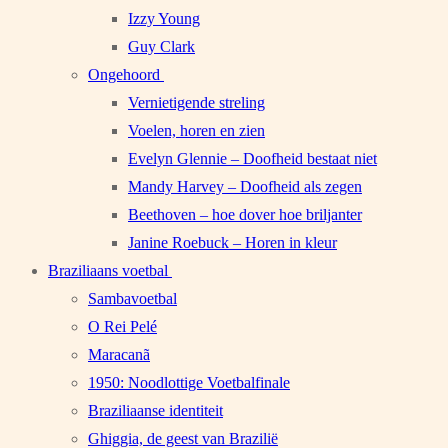
Izzy Young
Guy Clark
Ongehoord
Vernietigende streling
Voelen, horen en zien
Evelyn Glennie – Doofheid bestaat niet
Mandy Harvey – Doofheid als zegen
Beethoven – hoe dover hoe briljanter
Janine Roebuck – Horen in kleur
Braziliaans voetbal
Sambavoetbal
O Rei Pelé
Maracanã
1950: Noodlottige Voetbalfinale
Braziliaanse identiteit
Ghiggia, de geest van Brazilië