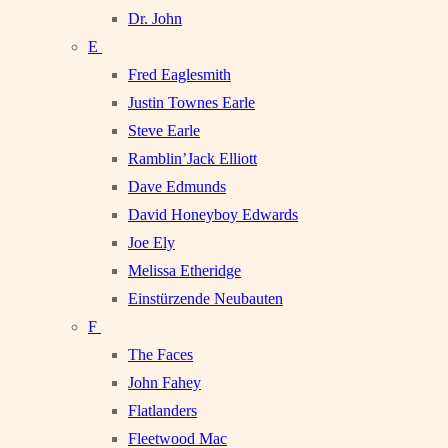
Dr. John
E
Fred Eaglesmith
Justin Townes Earle
Steve Earle
Ramblin’Jack Elliott
Dave Edmunds
David Honeyboy Edwards
Joe Ely
Melissa Etheridge
Einstürzende Neubauten
F
The Faces
John Fahey
Flatlanders
Fleetwood Mac