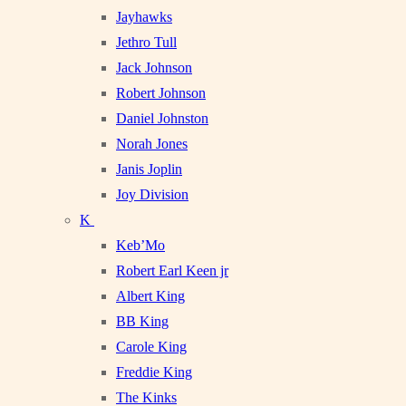
Jayhawks
Jethro Tull
Jack Johnson
Robert Johnson
Daniel Johnston
Norah Jones
Janis Joplin
Joy Division
K
Keb’Mo
Robert Earl Keen jr
Albert King
BB King
Carole King
Freddie King
The Kinks