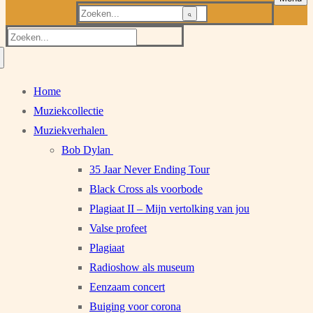
Zoeken
naar:
Zoeken
naar:
Home
Muziekcollectie
Muziekverhalen
Bob Dylan
35 Jaar Never Ending Tour
Black Cross als voorbode
Plagiaat II – Mijn vertolking van jou
Valse profeet
Plagiaat
Radioshow als museum
Eenzaam concert
Buiging voor corona