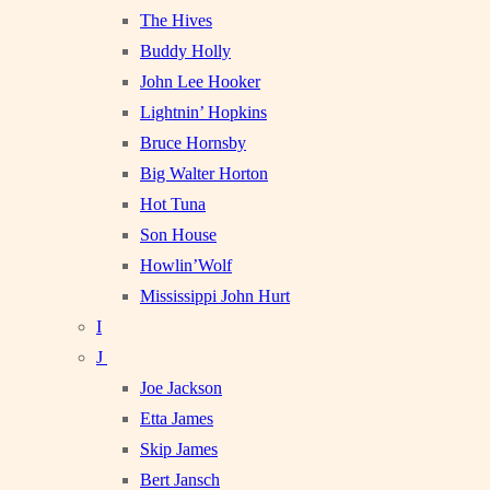
The Hives
Buddy Holly
John Lee Hooker
Lightnin’ Hopkins
Bruce Hornsby
Big Walter Horton
Hot Tuna
Son House
Howlin’Wolf
Mississippi John Hurt
I
J
Joe Jackson
Etta James
Skip James
Bert Jansch