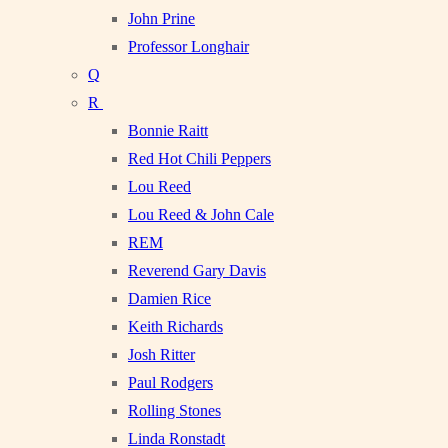
John Prine
Professor Longhair
Q
R
Bonnie Raitt
Red Hot Chili Peppers
Lou Reed
Lou Reed & John Cale
REM
Reverend Gary Davis
Damien Rice
Keith Richards
Josh Ritter
Paul Rodgers
Rolling Stones
Linda Ronstadt