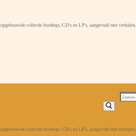
opgebouwde collectie bootlegs, CD's en LP's, aangevuld met verhalen
Zoeken
naar:
opgebouwde collectie bootlegs, CD's en LP's, aangevuld met verhalen