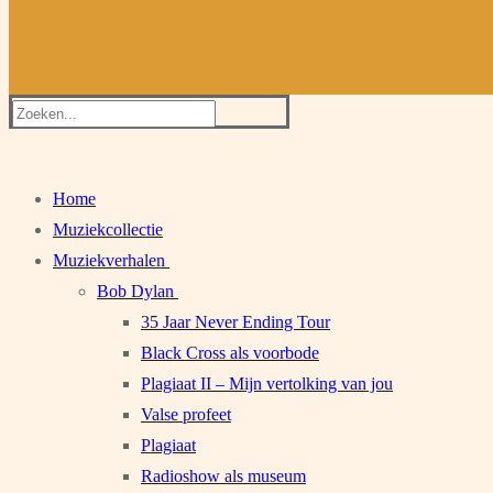
Zoeken
naar:
Home
Muziekcollectie
Muziekverhalen
Bob Dylan
35 Jaar Never Ending Tour
Black Cross als voorbode
Plagiaat II – Mijn vertolking van jou
Valse profeet
Plagiaat
Radioshow als museum