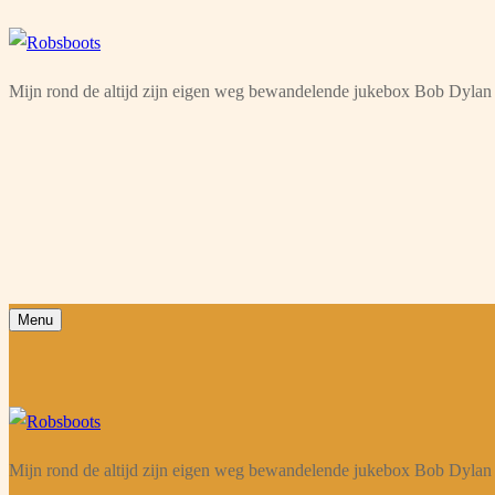
Ga
Menu
Sluiten
naar
Mijn rond de altijd zijn eigen weg bewandelende jukebox Bob Dylan 
de
inhoud
Menu
Mijn rond de altijd zijn eigen weg bewandelende jukebox Bob Dylan 