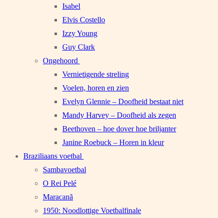
Isabel
Elvis Costello
Izzy Young
Guy Clark
Ongehoord
Vernietigende streling
Voelen, horen en zien
Evelyn Glennie – Doofheid bestaat niet
Mandy Harvey – Doofheid als zegen
Beethoven – hoe dover hoe briljanter
Janine Roebuck – Horen in kleur
Braziliaans voetbal
Sambavoetbal
O Rei Pelé
Maracanã
1950: Noodlottige Voetbalfinale