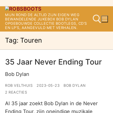
Ga
MIJN ROND DE ALTIJD ZIJN EIGEN WEG
naar
BEWANDELENDE JUKEBOX BOB DYLAN
OPGEBOUWDE COLLECTIE BOOTLEGS, CD'S
de
EN LP'S, AANGEVULD MET VERHALEN.
inhoud
Tag:
Touren
Zoeken naar:
35 Jaar Never Ending Tour
Bob Dylan
ROB VELTHUIS
2023-05-23
BOB DYLAN
2 REACTIES
Al 35 jaar zoekt Bob Dylan in de Never
Ending Tour, zijn oneindige muzikale