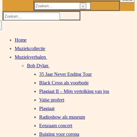
Zoeken
naar:
Zoeken
naar:
Home
Muziekcollectie
Muziekverhalen
Bob Dylan
35 Jaar Never Ending Tour
Black Cross als voorbode
Plagiaat II – Mijn vertolking van jou
Valse profeet
Plagiaat
Radioshow als museum
Eenzaam concert
Buiging voor corona