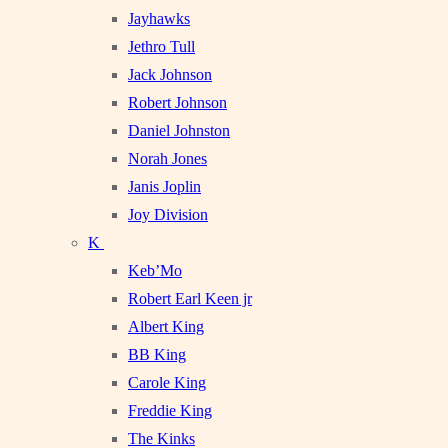
Jayhawks
Jethro Tull
Jack Johnson
Robert Johnson
Daniel Johnston
Norah Jones
Janis Joplin
Joy Division
K
Keb’Mo
Robert Earl Keen jr
Albert King
BB King
Carole King
Freddie King
The Kinks