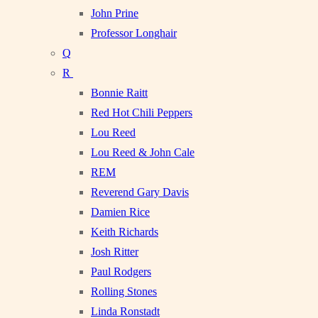
John Prine
Professor Longhair
Q
R
Bonnie Raitt
Red Hot Chili Peppers
Lou Reed
Lou Reed & John Cale
REM
Reverend Gary Davis
Damien Rice
Keith Richards
Josh Ritter
Paul Rodgers
Rolling Stones
Linda Ronstadt