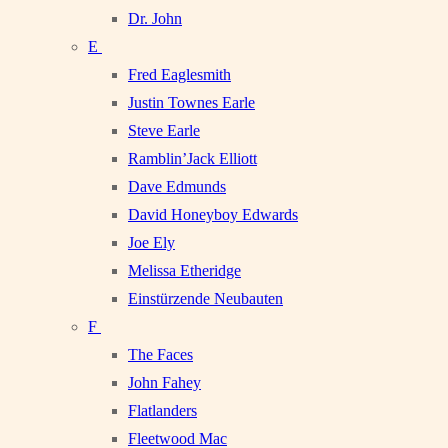
Dr. John
E
Fred Eaglesmith
Justin Townes Earle
Steve Earle
Ramblin’Jack Elliott
Dave Edmunds
David Honeyboy Edwards
Joe Ely
Melissa Etheridge
Einstürzende Neubauten
F
The Faces
John Fahey
Flatlanders
Fleetwood Mac