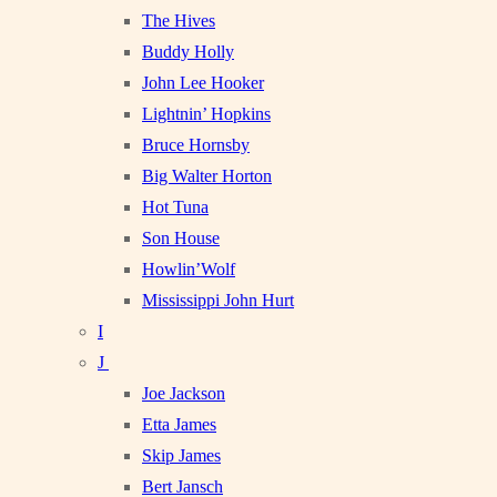
The Hives
Buddy Holly
John Lee Hooker
Lightnin’ Hopkins
Bruce Hornsby
Big Walter Horton
Hot Tuna
Son House
Howlin’Wolf
Mississippi John Hurt
I
J
Joe Jackson
Etta James
Skip James
Bert Jansch