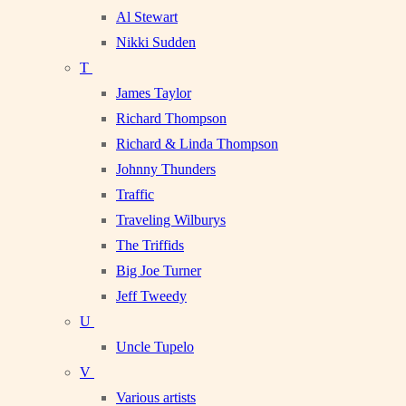
Al Stewart
Nikki Sudden
T
James Taylor
Richard Thompson
Richard & Linda Thompson
Johnny Thunders
Traffic
Traveling Wilburys
The Triffids
Big Joe Turner
Jeff Tweedy
U
Uncle Tupelo
V
Various artists