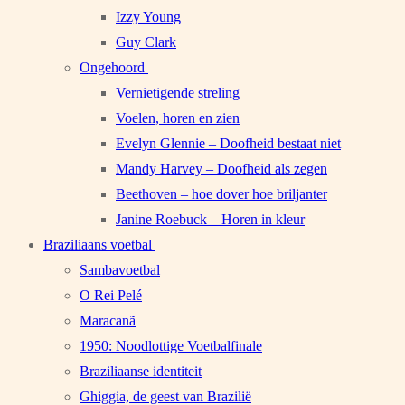
Izzy Young
Guy Clark
Ongehoord
Vernietigende streling
Voelen, horen en zien
Evelyn Glennie – Doofheid bestaat niet
Mandy Harvey – Doofheid als zegen
Beethoven – hoe dover hoe briljanter
Janine Roebuck – Horen in kleur
Braziliaans voetbal
Sambavoetbal
O Rei Pelé
Maracanã
1950: Noodlottige Voetbalfinale
Braziliaanse identiteit
Ghiggia, de geest van Brazilië