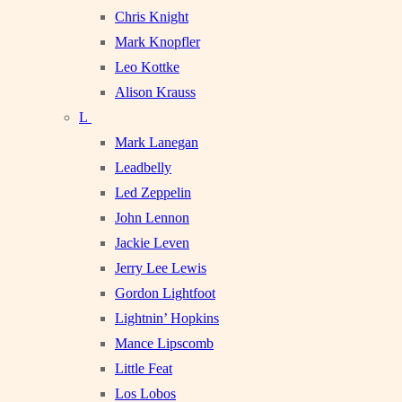
Chris Knight
Mark Knopfler
Leo Kottke
Alison Krauss
L
Mark Lanegan
Leadbelly
Led Zeppelin
John Lennon
Jackie Leven
Jerry Lee Lewis
Gordon Lightfoot
Lightnin’ Hopkins
Mance Lipscomb
Little Feat
Los Lobos