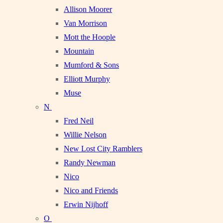
Allison Moorer
Van Morrison
Mott the Hoople
Mountain
Mumford & Sons
Elliott Murphy
Muse
N
Fred Neil
Willie Nelson
New Lost City Ramblers
Randy Newman
Nico
Nico and Friends
Erwin Nijhoff
O