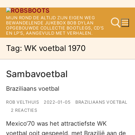
Ga
MIJN ROND DE ALTIJD ZIJN EIGEN WEG
naar
BEWANDELENDE JUKEBOX BOB DYLAN
OPGEBOUWDE COLLECTIE BOOTLEGS, CD'S
de
EN LP'S, AANGEVULD MET VERHALEN.
inhoud
Tag:
WK voetbal 1970
Zoeken naar:
Sambavoetbal
Braziliaans voetbal
ROB VELTHUIS
2022-01-05
BRAZILIAANS VOETBAL
2 REACTIES
Mexico‘70 was het attractiefste WK
voetbal ooit gespeeld, met Brazilië aan de